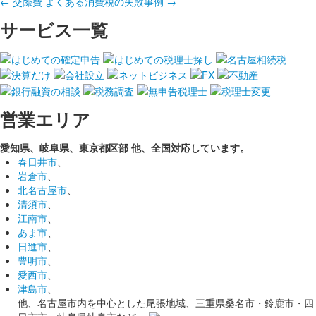
←
交際費
よくある消費税の失敗事例
→
サービス一覧
営業エリア
愛知県、岐阜県、東京都区部
他、全国対応しています。
春日井市
、
岩倉市
、
北名古屋市
、
清須市
、
江南市
、
あま市
、
日進市
、
豊明市
、
愛西市
、
津島市
、
他、名古屋市内を中心とした尾張地域、三重県桑名市・鈴鹿市・四