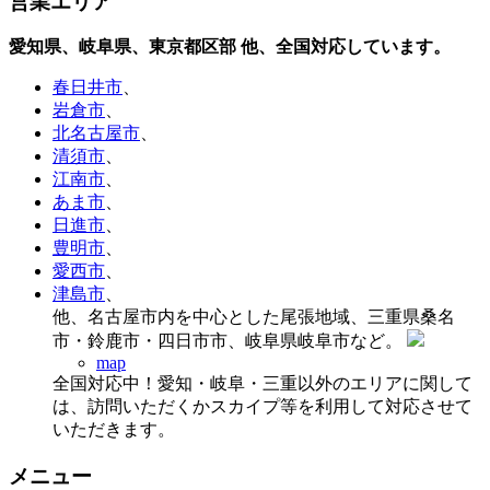
営業エリア
愛知県、岐阜県、東京都区部
他、全国対応しています。
春日井市
、
岩倉市
、
北名古屋市
、
清須市
、
江南市
、
あま市
、
日進市
、
豊明市
、
愛西市
、
津島市
、
他、名古屋市内を中心とした尾張地域、三重県桑名
市・鈴鹿市・四日市市、岐阜県岐阜市など。
map
全国対応中！愛知・岐阜・三重以外のエリアに関して
は、訪問いただくかスカイプ等を利用して対応させて
いただきます。
メニュー