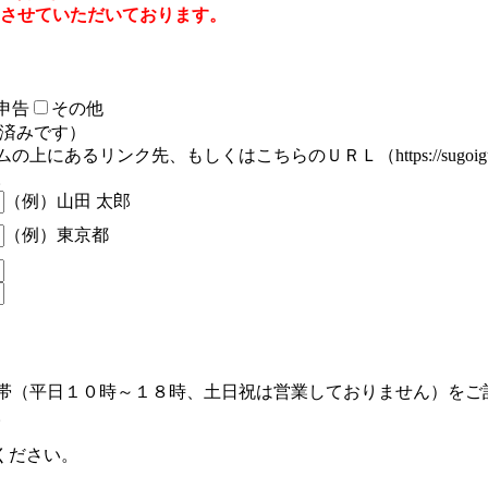
とさせていただいております。
申告
その他
認済みです）
るリンク先、もしくはこちらのＵＲＬ（https://sugoigund
。
（例）山田 太郎
（例）東京都
帯（平日１０時～１８時、土日祝は営業しておりません）をご
。
ください。