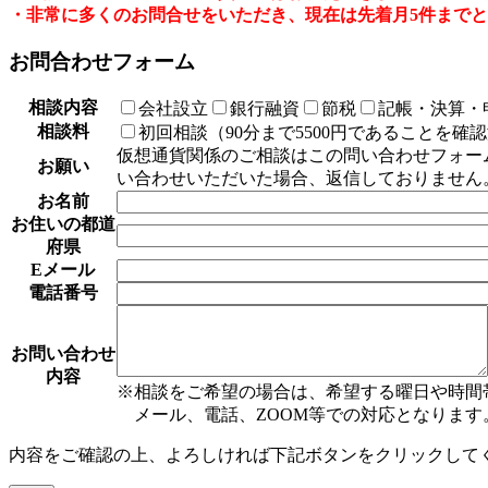
・非常に多くのお問合せをいただき、現在は先着月5件まで
お問合わせフォーム
相談内容
会社設立
銀行融資
節税
記帳・決算・
相談料
初回相談（90分まで5500円であることを確
仮想通貨関係のご相談はこの問い合わせフォームの上にあ
お願い
い合わせいただいた場合、返信しておりません
お名前
お住いの都道
府県
Eメール
電話番号
お問い合わせ
内容
※相談をご希望の場合は、希望する曜日や時間
メール、電話、ZOOM等での対応となります
内容をご確認の上、よろしければ下記ボタンをクリックして