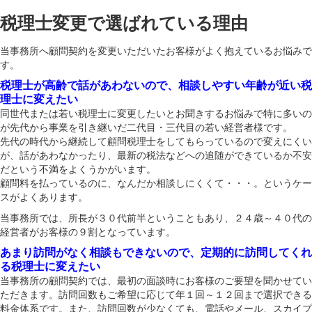
税理士変更で選ばれている理由
当事務所へ顧問契約を変更いただいたお客様がよく抱えているお悩みで
す。
税理士が高齢で話があわないので、相談しやすい年齢が近い税
理士に変えたい
同世代または若い税理士に変更したいとお聞きするお悩みで特に多いの
が先代から事業を引き継いだ二代目・三代目の若い経営者様です。
先代の時代から継続して顧問税理士をしてもらっているので変えにくい
が、話があわなかったり、最新の税法などへの追随ができているか不安
だという不満をよくうかがいます。
顧問料を払っているのに、なんだか相談しにくくて・・・。というケー
スがよくあります。
当事務所では、所長が３０代前半ということもあり、２４歳～４０代の
経営者がお客様の９割となっています。
あまり訪問がなく相談もできないので、定期的に訪問してくれ
る税理士に変えたい
当事務所の顧問契約では、最初の面談時にお客様のご要望を聞かせてい
ただきます。訪問回数もご希望に応じて年１回～１２回まで選択できる
料金体系です。また、訪問回数が少なくても、電話やメール、スカイプ