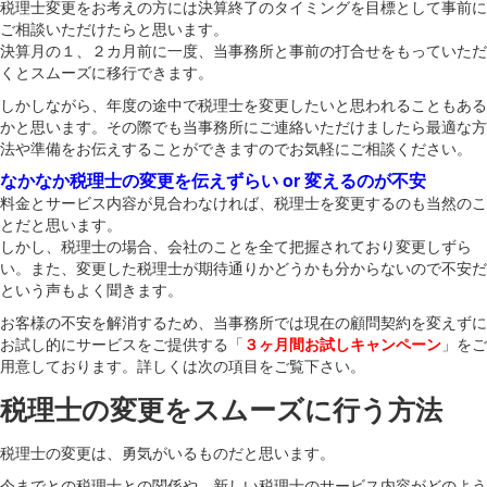
税理士変更をお考えの方には決算終了のタイミングを目標として事前に
ご相談いただけたらと思います。
決算月の１、２カ月前に一度、当事務所と事前の打合せをもっていただ
くとスムーズに移行できます。
しかしながら、年度の途中で税理士を変更したいと思われることもある
かと思います。その際でも当事務所にご連絡いただけましたら最適な方
法や準備をお伝えすることができますのでお気軽にご相談ください。
なかなか税理士の変更を伝えずらい or 変えるのが不安
料金とサービス内容が見合わなければ、税理士を変更するのも当然のこ
とだと思います。
しかし、税理士の場合、会社のことを全て把握されており変更しずら
い。また、変更した税理士が期待通りかどうかも分からないので不安だ
という声もよく聞きます。
お客様の不安を解消するため、当事務所では現在の顧問契約を変えずに
お試し的にサービスをご提供する「
３ヶ月間お試しキャンペーン
」をご
用意しております。詳しくは次の項目をご覧下さい。
税理士の変更をスムーズに行う方法
税理士の変更は、勇気がいるものだと思います。
今までとの税理士との関係や、新しい税理士のサービス内容がどのよう