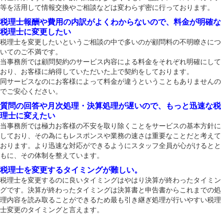
等を活用して情報交換やご相談などは変わらず密に行っております。
税理士報酬や費用の内訳がよくわからないので、料金が明確な
税理士に変更したい
税理士を変更したいというご相談の中で多いのが顧問料の不明瞭さにつ
いてのご不満です。
当事務所では顧問契約のサービス内容による料金をそれぞれ明確にして
おり、お客様に納得していただいた上で契約をしております。
同サービスなのにお客様によって料金が違うということもありませんの
でご安心ください。
質問の回答や月次処理・決算処理が遅いので、もっと迅速な税
理士に変えたい
当事務所では極力お客様の不安を取り除くことをサービスの基本方針に
しており、その為にもレスポンスや業務の速さは重要なことだと考えて
おります。より迅速な対応ができるようにスタッフ全員が心がけるとと
もに、その体制を整えています。
税理士を変更するタイミングが難しい。
税理士を変更するのに良いタイミングはやはり決算が終わったタイミン
グです。決算が終わったタイミングは決算書と申告書からこれまでの処
理内容を読み取ることができるため最も引き継ぎ処理が行いやすい税理
士変更のタイミングと言えます。