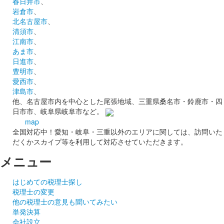
春日井市
、
岩倉市
、
北名古屋市
、
清須市
、
江南市
、
あま市
、
日進市
、
豊明市
、
愛西市
、
津島市
、
他、名古屋市内を中心とした尾張地域、三重県桑名市・鈴鹿市・四
日市市、岐阜県岐阜市など。
map
全国対応中！愛知・岐阜・三重以外のエリアに関しては、訪問いた
だくかスカイプ等を利用して対応させていただきます。
メニュー
はじめての税理士探し
税理士の変更
他の税理士の意見も聞いてみたい
単発決算
会社設立