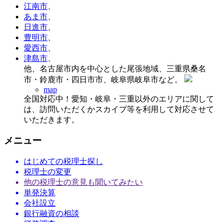
江南市
、
あま市
、
日進市
、
豊明市
、
愛西市
、
津島市
、
他、名古屋市内を中心とした尾張地域、三重県桑名
市・鈴鹿市・四日市市、岐阜県岐阜市など。
map
全国対応中！愛知・岐阜・三重以外のエリアに関して
は、訪問いただくかスカイプ等を利用して対応させて
いただきます。
メニュー
はじめての税理士探し
税理士の変更
他の税理士の意見も聞いてみたい
単発決算
会社設立
銀行融資の相談