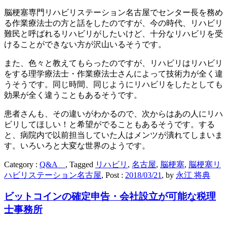
脳梗塞専門リハビリステーション名古屋でセンター長を務め
る作業療法士の方と話をしたのですが、今の時代、リハビリ
難民と呼ばれるリハビリがしたいけど、十分なリハビリを受
けることができない方が沢山いるそうです。
また、色々と教えてもらったのですが、リハビリはリハビリ
をする理学療法士・作業療法士さんによって技術力が全く違
うそうです。同じ時間、同じようにリハビリをしたとしても
効果が全く違うこともあるそうです。
患者さんも、その違いがわかるので、次からはあの人にリハ
ビリしてほしい！と希望がでることもあるそうです。する
と、病院内で以前担当していた人はメンツが潰れてしまいま
す。いろいろと大変な世界のようです。
Category :
Q&A
, Tagged
リハビリ
,
名古屋
,
脳梗塞
,
脳梗塞リ
ハビリステーション名古屋
, Post :
2018/03/21
,
by
永江 将典
ビットコインの確定申告・会社設立が可能な税理
士事務所