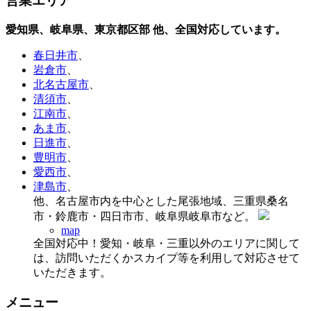
営業エリア
愛知県、岐阜県、東京都区部
他、全国対応しています。
春日井市
、
岩倉市
、
北名古屋市
、
清須市
、
江南市
、
あま市
、
日進市
、
豊明市
、
愛西市
、
津島市
、
他、名古屋市内を中心とした尾張地域、三重県桑名
市・鈴鹿市・四日市市、岐阜県岐阜市など。
map
全国対応中！愛知・岐阜・三重以外のエリアに関して
は、訪問いただくかスカイプ等を利用して対応させて
いただきます。
メニュー