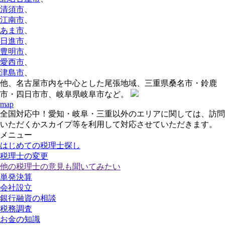
清須市
、
江南市
、
あま市
、
日進市
、
豊明市
、
愛西市
、
津島市
、
他、名古屋市内を中心とした尾張地域、三重県桑名市・鈴鹿
市・四日市市、岐阜県岐阜市など。
map
全国対応中！愛知・岐阜・三重以外のエリアに関しては、訪問
いただくかスカイプ等を利用して対応させていただきます。
メニュー
はじめての税理士探し
税理士の変更
他の税理士の意見も聞いてみたい
単発決算
会社設立
銀行融資の相談
税務調査
お金の知識