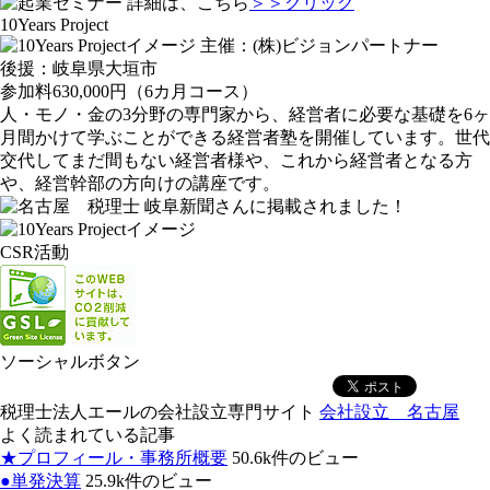
詳細は、こちら
＞＞クリック
10Years Project
主催：(株)ビジョンパートナー
後援：岐阜県大垣市
参加料630,000円（6カ月コース）
人・モノ・金の3分野の専門家から、経営者に必要な基礎を6ヶ
月間かけて学ぶことができる経営者塾を開催しています。世代
交代してまだ間もない経営者様や、これから経営者となる方
や、経営幹部の方向けの講座です。
岐阜新聞さんに掲載されました！
CSR活動
ソーシャルボタン
税理士法人エールの会社設立専門サイト
会社設立 名古屋
よく読まれている記事
★プロフィール・事務所概要
50.6k件のビュー
●単発決算
25.9k件のビュー