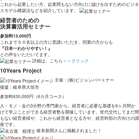
これから起業したい方、起業間もない方向けに儲けを出すためのビジネ
スモデル構築法などを紹介しています。
経営者のための
決算書活用セミナー
参加料13,000円
これまで５０名以上の方に受講いただき、同業の方からも
『日本一わかりやすい！』
との声をいただいてます。
詳細は、こちら
＞＞クリック
10Years Project
主催：(株)ビジョンパートナー
後援：岐阜県大垣市
参加料630,000円（6カ月コース）
人・モノ・金の3分野の専門家から、経営者に必要な基礎を6ヶ月間か
けて学ぶことができる経営者塾を開催しています。世代交代してまだ間
もない経営者様や、これから経営者となる方や、経営幹部の方向けの講
座です。
岐阜新聞さんに掲載されました！