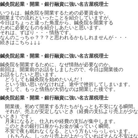
鍼灸院起業・開業・銀行融資に強い名古屋税理士
いつもは、鍼灸院を開業するための必要資金や、
開業までの流れといったことを紹介していますが、
今日はちょっと違った角度から、鍼灸院を開業する
ために必要なものを紹介しあたいと思います。
それは、ずばり・・・情熱です。
なんのこっちゃ？？？と思われるかもしれませんが・・・
続きはこちら↓↓↓
鍼灸院起業・開業・銀行融資に強い名古屋税理士
鍼灸院を開業するために、なぜ情熱が必要なのか。
前回は、開業前のお話をしましたので、今日は開業後の
お話をしたいと思います。
どうしても鍼灸院を始めたいんだ！
という強い思いがなければ、途中で挫折してしまいます。
そして、もっと情熱が大切なのは開業した後です。
鍼灸院起業・開業・銀行融資に強い名古屋税理士
開業後、初めて開業する方たちがもっとも不安になる瞬間。
それが、売上が安定しないとき（経費の支払より売上が少な
いとき）です。
月末になると、仕入れや経費の支払が集中します。
このときの銀行口座からお金が減っていく瞬間。
不安で夜も眠れなくなる、という方もいらっしゃいます。
（もちろん、しっかり売上が上がっていればそんな不安はな