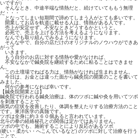
いですが）
そんなとき、中途半端な情熱だと、続けていてももう無理
だ・・・
となってしまい短期間で諦めてしまう人がとても多いです。
開業してお店を軌道に載せる人は、情熱がある人です。
売上が安定せず、不安なときどうするかというと。
必死で、売上を上げる方法を考えるようになります。
なんでも取り組んでみるようになります。
そんな中で、自分の店だけのオリジナルのノウハウができあ
がって
いきます。
もう自分のお店に対する情熱や愛がなければ、
不安ななかで鍼灸院を継続するために粘ることはできませ
ん。
この土壇場でねばる力は、情熱がなければ生まれません。
今日は、お金とは違った面から鍼灸院の開業のことを書いて
みました。
何かの参考になれば幸いです。
【鍼灸院開業とは】
鍼灸院で行われる鍼灸治療は、体のツボに鍼や灸を用いてツボ
を刺激することで
病気の症状を改善したり、体調を整えたりする治療方法のこと
です。東洋医学の真髄です。
ツボは全身に約３６０個あると言われています。
北斗の拳の経絡秘孔との関係は定かではありません。
ツボの中でも、施術することにより反応があるツボ
(硬い・柔かい・へこんでいるなど) のツボに対して治療を行う
ことで、