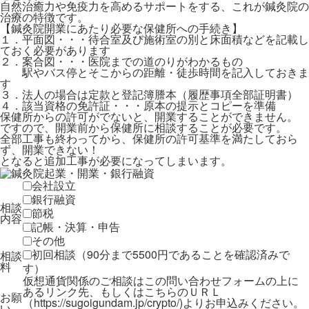
自然治癒力や免疫力を高めるサポートをする、これが鍼灸院の
治療の特徴です。
【鍼灸院開業にあたり必要な保健所への手続き】
１．平面図・・・待合室及び施術室の別と床面積などを記載し
ておく必要があります
２．案合図・・・医院までの道のりがわかるもの
駅やバス停とそこからの距離・徒歩時間を記入しておきま
す
３．法人の場合は定款と登記簿謄本（履歴事項全部証明書）
４．該当資格の免許証・・・原本の提示とコピーを準備
保健所からの許可がでないと、開業することができません。
ですので、開業前から保健所に相談することが必要です。
全部工事も終わってから、保健所の許可基準を満たしておら
ず、開業できない！
となると追加工事が必要になってしまいます。
会社設立
銀行融資
相談
節税
内容
記帳・決算・申告
その他
初回相談（90分まで5500円であることを確認済みで
相談
料
す）
仮想通貨関係のご相談はこの問い合わせフォームの上に
あるリンク先、もしくはこちらのＵＲＬ
お願
（https://sugoigundam.jp/crypto/)よりお申込みください。
い