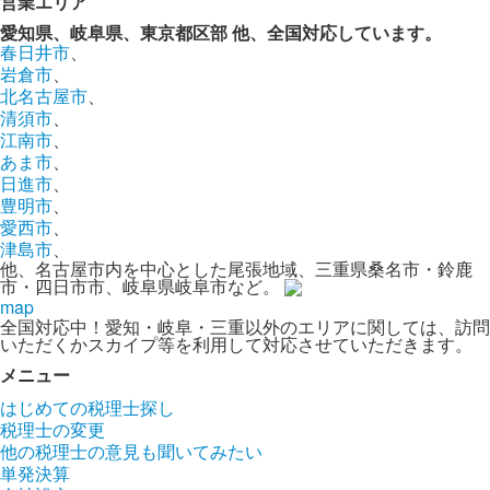
営業エリア
愛知県、岐阜県、東京都区部
他、全国対応しています。
春日井市
、
岩倉市
、
北名古屋市
、
清須市
、
江南市
、
あま市
、
日進市
、
豊明市
、
愛西市
、
津島市
、
他、名古屋市内を中心とした尾張地域、三重県桑名市・鈴鹿
市・四日市市、岐阜県岐阜市など。
map
全国対応中！愛知・岐阜・三重以外のエリアに関しては、訪問
いただくかスカイプ等を利用して対応させていただきます。
メニュー
はじめての税理士探し
税理士の変更
他の税理士の意見も聞いてみたい
単発決算