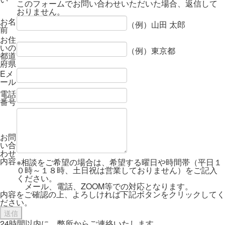
このフォームでお問い合わせいただいた場合、返信して
おりません。
お名
（例）山田 太郎
前
お住
いの
（例）東京都
都道
府県
Eメ
ール
電話
番号
お問
い合
わせ
内容
※相談をご希望の場合は、希望する曜日や時間帯（平日１
０時～１８時、土日祝は営業しておりません）をご記入
ください。
メール、電話、ZOOM等での対応となります。
内容をご確認の上、よろしければ下記ボタンをクリックしてく
ださい。
24時間以内に、弊所からご連絡いたします。