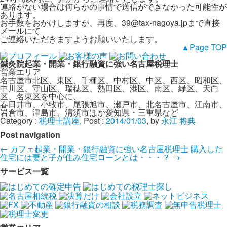
連絡がない場合は何らかの事情で送信ができなかった可能性が
あります。
お手数をおかけしますが、再度、
39@tax-nagoya.jp
まで直接
メールにて
ご連絡いただきますようお願いいたします。
▲Page TOP
鍼灸院起業・開業・銀行融資に強い名古屋税理士
営業エリア
名古屋市北区、東区、千種区、中村区、中区、西区、昭和区、
中川区、守山区、瑞穂区、熱田区、港区、南区、緑区、天白
区、名東区を中心に、
春日井市、小牧市、尾張旭市、瀬戸市、北名古屋市、江南市、
岩倉市、津島市、清須市ほか愛知県・三重県など
Category :
税理士講座
, Post :
2014/01/03
,
by
永江 将典
Post navigation
←
カフェ起業・開業・銀行融資に強い名古屋税理士
購入した
住宅には妻と子が住み住宅ローンとは・・・？
→
サービス一覧