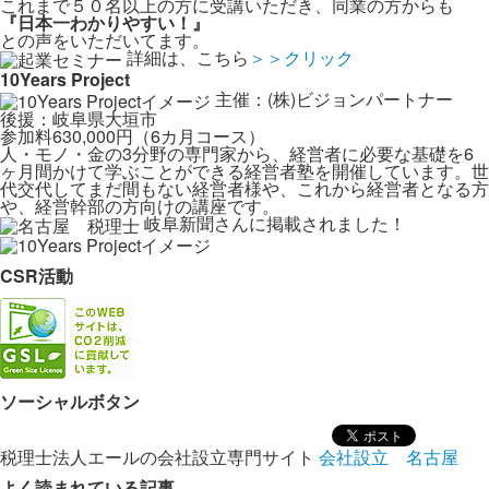
これまで５０名以上の方に受講いただき、同業の方からも
『日本一わかりやすい！』
との声をいただいてます。
詳細は、こちら
＞＞クリック
10Years Project
主催：(株)ビジョンパートナー
後援：岐阜県大垣市
参加料630,000円（6カ月コース）
人・モノ・金の3分野の専門家から、経営者に必要な基礎を6
ヶ月間かけて学ぶことができる経営者塾を開催しています。世
代交代してまだ間もない経営者様や、これから経営者となる方
や、経営幹部の方向けの講座です。
岐阜新聞さんに掲載されました！
CSR活動
ソーシャルボタン
税理士法人エールの会社設立専門サイト
会社設立 名古屋
よく読まれている記事