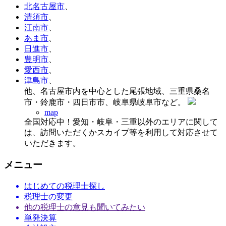
北名古屋市
、
清須市
、
江南市
、
あま市
、
日進市
、
豊明市
、
愛西市
、
津島市
、
他、名古屋市内を中心とした尾張地域、三重県桑名
市・鈴鹿市・四日市市、岐阜県岐阜市など。
map
全国対応中！愛知・岐阜・三重以外のエリアに関して
は、訪問いただくかスカイプ等を利用して対応させて
いただきます。
メニュー
はじめての税理士探し
税理士の変更
他の税理士の意見も聞いてみたい
単発決算