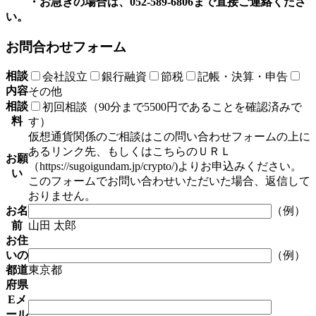
・お急ぎの場合は、052-589-6806まで直接ご連絡くださ
い。
お問合わせフォーム
相談
会社設立
銀行融資
節税
記帳・決算・申告
内容
その他
相談
初回相談（90分まで5500円であることを確認済みで
料
す）
仮想通貨関係のご相談はこの問い合わせフォームの上に
あるリンク先、もしくはこちらのＵＲＬ
お願
（https://sugoigundam.jp/crypto/)よりお申込みください。
い
このフォームでお問い合わせいただいた場合、返信して
おりません。
お名
（例）
前
山田 太郎
お住
いの
（例）
都道
東京都
府県
Eメ
ール