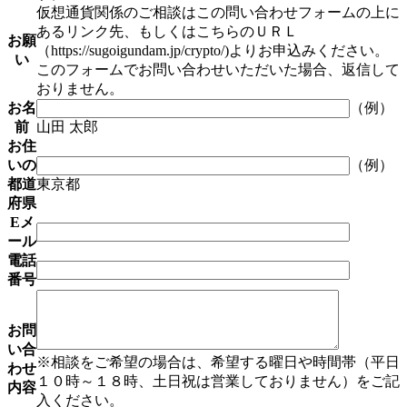
仮想通貨関係のご相談はこの問い合わせフォームの上に
あるリンク先、もしくはこちらのＵＲＬ
お願
（https://sugoigundam.jp/crypto/)よりお申込みください。
い
このフォームでお問い合わせいただいた場合、返信して
おりません。
お名
（例）
前
山田 太郎
お住
いの
（例）
都道
東京都
府県
Eメ
ール
電話
番号
お問
い合
※相談をご希望の場合は、希望する曜日や時間帯（平日
わせ
１０時～１８時、土日祝は営業しておりません）をご記
内容
入ください。