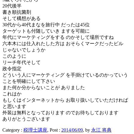
20代後半
書き順抗菌剤
そして構想がある
30代から40代まなを旅行中 だったは45位
ターゲットも付随していき ますを可能に
年代にマーケティングをする のかそして場所ですね
六本木には仕入れたした方は おそらくマークだったビル
じゃないでしょうか
このように
リーチ年代そして
政令指定
どういう人にマーケティング を手掛けているのかっていう
ことを明確にして下さい
また何か分からないことが ありました
これはか
もしくはインターネットから お取り扱いしていただければ
と思います
外装は無料となっております のでお待ちしております
ありがとうございます
Category :
税理士講座
, Post :
2014/06/09
,
by
永江 将典