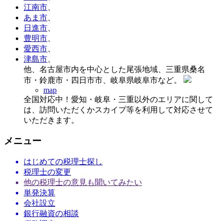
江南市
、
あま市
、
日進市
、
豊明市
、
愛西市
、
津島市
、
他、名古屋市内を中心とした尾張地域、三重県桑名
市・鈴鹿市・四日市市、岐阜県岐阜市など。
map
全国対応中！愛知・岐阜・三重以外のエリアに関して
は、訪問いただくかスカイプ等を利用して対応させて
いただきます。
メニュー
はじめての税理士探し
税理士の変更
他の税理士の意見も聞いてみたい
単発決算
会社設立
銀行融資の相談