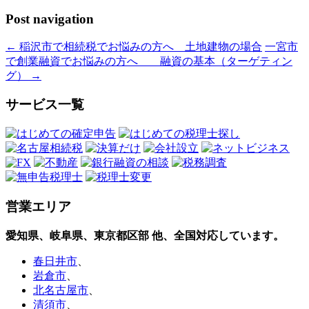
Post navigation
←
稲沢市で相続税でお悩みの方へ 土地建物の場合
一宮市
で創業融資でお悩みの方へ 融資の基本（ターゲティン
グ）
→
サービス一覧
営業エリア
愛知県、岐阜県、東京都区部
他、全国対応しています。
春日井市
、
岩倉市
、
北名古屋市
、
清須市
、