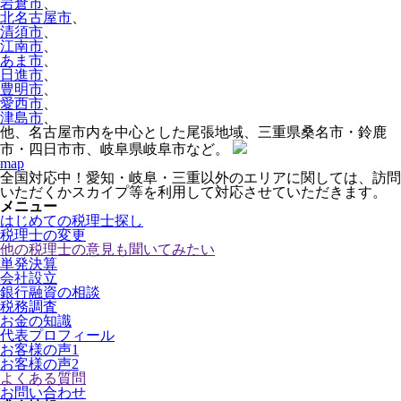
岩倉市
、
北名古屋市
、
清須市
、
江南市
、
あま市
、
日進市
、
豊明市
、
愛西市
、
津島市
、
他、名古屋市内を中心とした尾張地域、三重県桑名市・鈴鹿
市・四日市市、岐阜県岐阜市など。
map
全国対応中！愛知・岐阜・三重以外のエリアに関しては、訪問
いただくかスカイプ等を利用して対応させていただきます。
メニュー
はじめての税理士探し
税理士の変更
他の税理士の意見も聞いてみたい
単発決算
会社設立
銀行融資の相談
税務調査
お金の知識
代表プロフィール
お客様の声1
お客様の声2
よくある質問
お問い合わせ