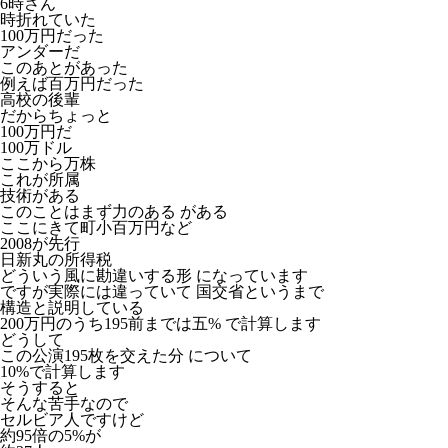
6時さん
時折れていた
100万円だった
アンダーだ
このあとがあった
例えば百万円だった
高校の後輩
だからちょっと
100万円だ
100万ドル
ここから万株
これが所属
技術がある
このことはまず力のある がある
ここにきて町小百万円など
2008が先行
日新丸の所得税
どういう風に勘違いする形 になっています
ですが実際には違っていて 国交省というまで
構造と説明している
200万円のうち195前までは五% で計算します
どうして
この公演195枚を交えた分 について
10%で計算します
そうすると
そんな苦手なので
セルビア人ですけど
約95倍の5%が