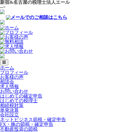
新宿&名古屋の税理士法人エール
-->
ホーム
プロフィール
お客様の声
相談会
求人情報
お問い合わせ
はじめての確定申告
はじめての税理士
相続税対策
単発決算
会社設立
ネットビジネス節税・確定申告
FX・株の節税・確定申告
不動産投資の節税