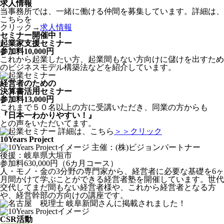
求人情報
当事務所では、一緒に働ける仲間を募集しています。詳細は、
こちらを
クリック→
求人情報
セミナー開催中！
起業家支援セミナー
参加料10,000円
これから起業したい方、起業間もない方向けに儲けを出すため
のビジネスモデル構築法などを紹介しています。
経営者のための
決算書活用セミナー
参加料13,000円
これまで５０名以上の方に受講いただき、同業の方からも
『日本一わかりやすい！』
との声をいただいてます。
詳細は、こちら
＞＞クリック
10Years Project
主催：(株)ビジョンパートナー
後援：岐阜県大垣市
参加料630,000円（6カ月コース）
人・モノ・金の3分野の専門家から、経営者に必要な基礎を6ヶ
月間かけて学ぶことができる経営者塾を開催しています。世代
交代してまだ間もない経営者様や、これから経営者となる方
や、経営幹部の方向けの講座です。
岐阜新聞さんに掲載されました！
CSR活動