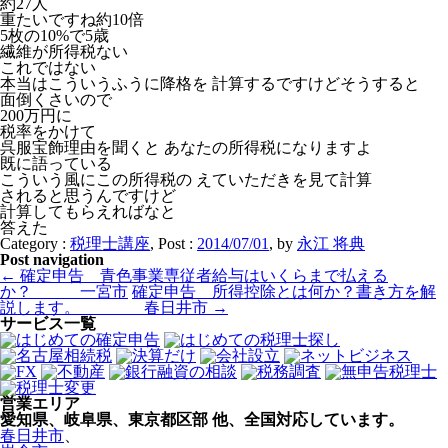
約27人
重たいですね約10倍
5枚の10%で5歳
繊維が所得税ない
これではない
本当はこういうふうに降格を 計算するですけどそうすると
面倒くさいので
200万円に
税率をかけて
呉服宝飾理由を聞くと あなたの所得税になりますよ
既に語っている
こういう風にこの所得税の えていただきを見て計算
されると思うんですけど
計算してもらえればなと
答えた
Category :
税理士講座
, Post :
2014/07/01
,
by
永江 将典
Post navigation
←
確定申告 青色事業専従者給与はいくらまで払える
か？ 一宮市
確定申告 所得控除とは何か？書き方を解
説します。 春日井市
→
サービス一覧
営業エリア
愛知県、岐阜県、東京都区部
他、全国対応しています。
春日井市
、