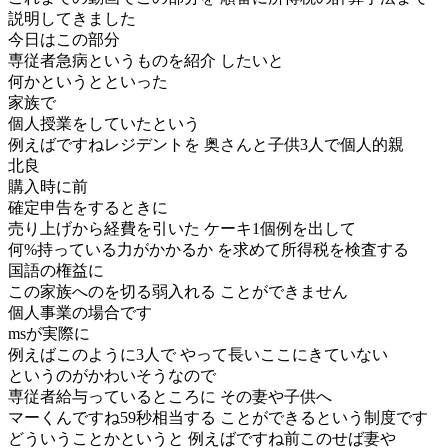
説明してきました
今日はこの部分
専従者急病というものを紹介 したいと
何かというとといった
家族で
個人授業をしていたという
例えばですねレジデントを 奥さんと子供3人で個人的親
北良
購入時に前
確定申告をするときに
売り上げから経費を引いた ケーキ1個例を出して
何%持っている力がかかるか を求めて所得税を検査する
国語の権益に
この家族へのを切る弱入れる ことができません
個人事業の場合です
msが実際に
例えばこのように3人で やって長いここにきていない
というのがかわいそうなので
専従者給与っているところに その妻や子供へ
マーくんですね59秒相当する ことができるという制度です
どういうことかというと 例えばですね前このせば妻や