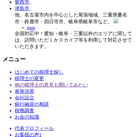
愛西市
、
津島市
、
他、名古屋市内を中心とした尾張地域、三重県桑名
市・鈴鹿市・四日市市、岐阜県岐阜市など。
map
全国対応中！愛知・岐阜・三重以外のエリアに関して
は、訪問いただくかスカイプ等を利用して対応させて
いただきます。
メニュー
はじめての税理士探し
税理士の変更
他の税理士の意見も聞いてみたい
単発決算
会社設立
銀行融資の相談
税務調査
お金の知識
代表プロフィール
お客様の声1