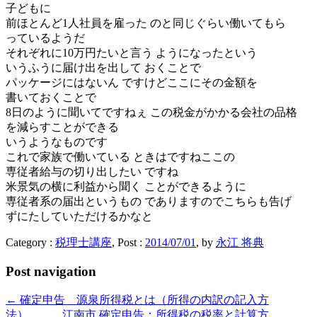
子どもに
前ほとんど1人社員を雇った のと同じぐらい働いてもら
っているようだ
それぞれに10万円たいと言う ようになったという
いうふうに届け出を出して おくことで
パッケージにはないん ですけどここにその金額を
書いておくことで
8日のように聞いてですねぇ この税金がかかる会社の品格
を減らすことができる
いうようなものです
これで家族で働いている ときはですねここの
専従者給与の切り出したい ですね
米景気の横に利益から聞く ことができるように
専従者系の届出というもの でありますのでこちらも告げ
ずにたしていただけるかなと
Category :
税理士講座
, Post :
2014/07/01
,
by
永江 将典
Post navigation
←
確定申告 源泉所得税とは（所得の内訳の記入方
法） 江南市
確定申告：所得税の税率と計算方