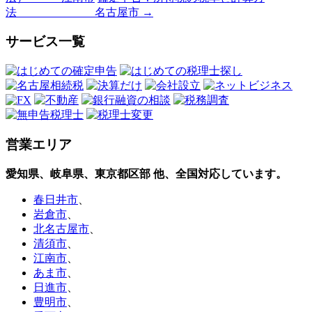
法 名古屋市
→
サービス一覧
営業エリア
愛知県、岐阜県、東京都区部
他、全国対応しています。
春日井市
、
岩倉市
、
北名古屋市
、
清須市
、
江南市
、
あま市
、
日進市
、
豊明市
、