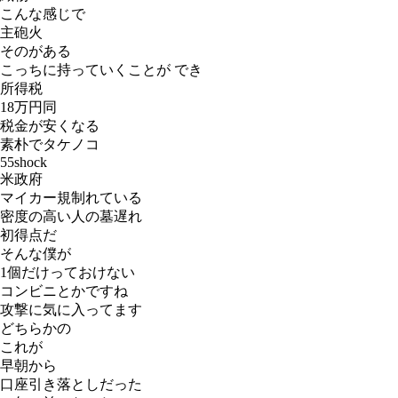
こんな感じで
主砲火
そのがある
こっちに持っていくことが でき
所得税
18万円同
税金が安くなる
素朴でタケノコ
55shock
米政府
マイカー規制れている
密度の高い人の墓遅れ
初得点だ
そんな僕が
1個だけっておけない
コンビニとかですね
攻撃に気に入ってます
どちらかの
これが
早朝から
口座引き落としだった