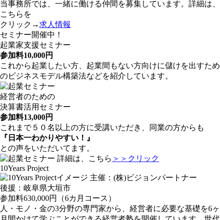
当事務所では、一緒に働ける仲間を募集しています。詳細は、
こちらを
クリック→
求人情報
セミナー開催中！
起業家支援セミナー
参加料10,000円
これから起業したい方、起業間もない方向けに儲けを出すため
のビジネスモデル構築法などを紹介しています。
経営者のための
決算書活用セミナー
参加料13,000円
これまで５０名以上の方に受講いただき、同業の方からも
『日本一わかりやすい！』
との声をいただいてます。
詳細は、こちら
＞＞クリック
10Years Project
主催：(株)ビジョンパートナー
後援：岐阜県大垣市
参加料630,000円（6カ月コース）
人・モノ・金の3分野の専門家から、経営者に必要な基礎を6ヶ
月間かけて学ぶことができる経営者塾を開催しています。世代