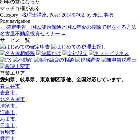
89年の益になった
マッチョ権がある
Category :
税理士講座
, Post :
2014/07/02
,
by
永江 将典
Post navigation
←
確定申告 国民健康保険と国民年金の控除で得をする方法
名古屋不動産投資セミナー
→
サービス一覧
営業エリア
愛知県、岐阜県、東京都区部
他、全国対応しています。
春日井市
、
岩倉市
、
北名古屋市
、
清須市
、
江南市
、
あま市
、
日進市
、
豊明市
、
愛西市
、