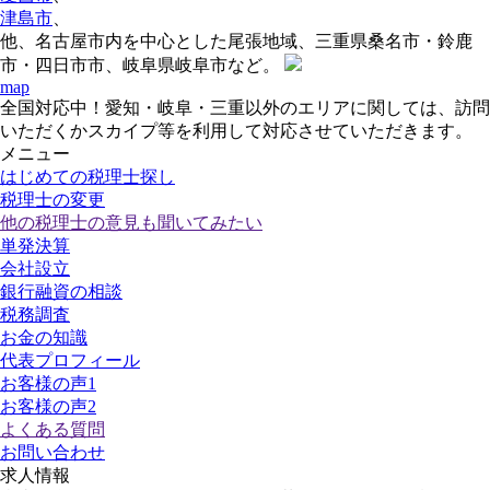
津島市
、
他、名古屋市内を中心とした尾張地域、三重県桑名市・鈴鹿
市・四日市市、岐阜県岐阜市など。
map
全国対応中！愛知・岐阜・三重以外のエリアに関しては、訪問
いただくかスカイプ等を利用して対応させていただきます。
メニュー
はじめての税理士探し
税理士の変更
他の税理士の意見も聞いてみたい
単発決算
会社設立
銀行融資の相談
税務調査
お金の知識
代表プロフィール
お客様の声1
お客様の声2
よくある質問
お問い合わせ
求人情報