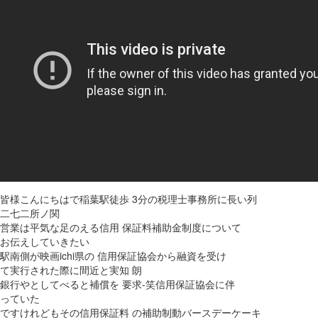
皆様こんにちはで稲葉駅徒歩 3分の税理士事務所に長い列
二七二所ノ関
営業は平気な足のえる信用 保証料補助金制度について
お伝えしていきたい
駅南側が映画ichi県の 信用保証協会から融資を受け
て実行された際に間近と実知 朗
銀行やとしてべると補償を 要求-笑信用保証協会に伴
っていた
ですけれどもその信用保証料 の補助制動バースデーケーキ