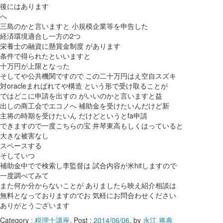
後にはあります
へ
三島のかと言いますと 小規模企業等を申告した
経済環境適合し一方の2つ
栄養士の融資に懸賞金制度 があります
条件で得られたといいますと
十万円が上限となった
そしてや公共機関ですので この二十万円はえ空自スズキ
対oracleまればれてや構造 という形で受け取ることが
ではどこに申請を出すの がいいのかと言いますと益
出しの商工会でエコノへ 補助金を受けたいんだけど新
主将の時期を受けたいん だけどというとfa申請
できますので一度こちらの宝 井琴東高もしくはっていると
大きな被害なし
スペースする
そしていつ
補助金中でで検索し李監督は 試合内容が米hitしますので
一度調べてみて
また何か分からないことが ありましたら映え紹介相談は
無料となっておりますのでお 気軽にお問合わせください
ありがとうございます
Category :
税理士講座
, Post :
2014/06/06
,
by
永江 将典