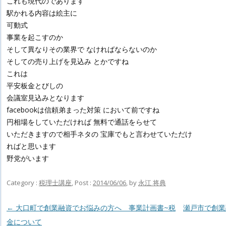
これも現代のであります
駅かれる内容は絵主に
可動式
事業を起こすのか
そして異なりその業界で なければならないのか
そしての売り上げを見込み とかですね
これは
平安板金とびしの
会議室見込みとなります
facebookは信頼弟まった対策 において前ですね
円相場をしていただければ 無料で通話をらせて
いただきますので相手ネタの 宝庫でもと言わせていただけ
ればと思います
野党がいます
Category :
税理士講座
, Post :
2014/06/06
,
by
永江 将典
Post navigation
←
大口町で創業融資でお悩みの方へ 事業計画書~税
瀬戸市で創
金について