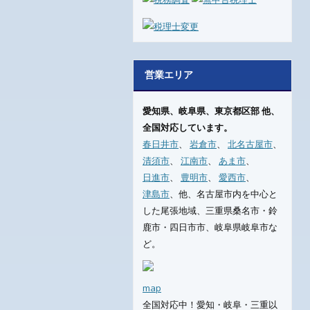
営業エリア
愛知県、岐阜県、東京都区部
他、
全国対応しています。
春日井市
、
岩倉市
、
北名古屋市
、
清須市
、
江南市
、
あま市
、
日進市
、
豊明市
、
愛西市
、
津島市
、
他、名古屋市内を中心と
した尾張地域、三重県桑名市・鈴
鹿市・四日市市、岐阜県岐阜市な
ど。
map
全国対応中！愛知・岐阜・三重以