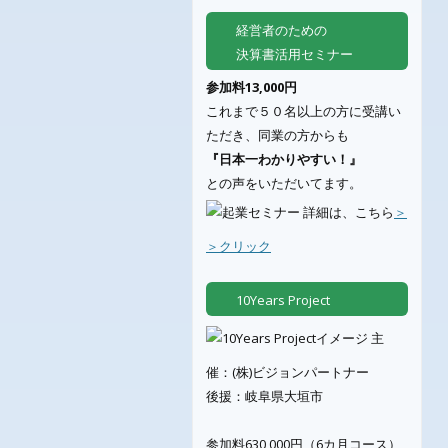
経営者のための
決算書活用セミナー
参加料13,000円
これまで５０名以上の方に受講い
ただき、同業の方からも
『日本一わかりやすい！』
との声をいただいてます。
詳細は、こちら
＞
＞クリック
10Years Project
主
催：(株)ビジョンパートナー
後援：岐阜県大垣市
参加料630,000円（6カ月コース）