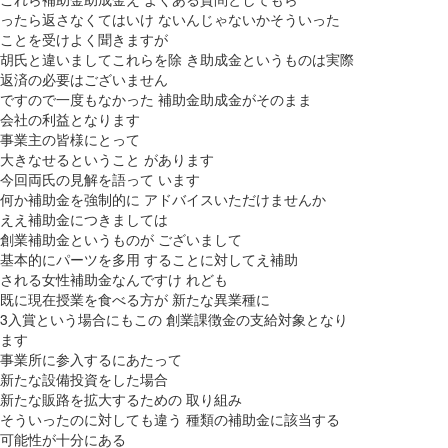
ったら返さなくてはいけ ないんじゃないかそういった
ことを受けよく聞きますが
胡氏と違いましてこれらを除 き助成金というものは実際
返済の必要はございません
ですので一度もなかった 補助金助成金がそのまま
会社の利益となります
事業主の皆様にとって
大きなせるということ があります
今回両氏の見解を語って います
何か補助金を強制的に アドバイスいただけませんか
ええ補助金につきましては
創業補助金というものが ございまして
基本的にパーツを多用 することに対してえ補助
される女性補助金なんですけ れども
既に現在授業を食べる方が 新たな異業種に
3入賞という場合にもこの 創業課徴金の支給対象となり
ます
事業所に参入するにあたって
新たな設備投資をした場合
新たな販路を拡大するための 取り組み
そういったのに対しても違う 種類の補助金に該当する
可能性が十分にある