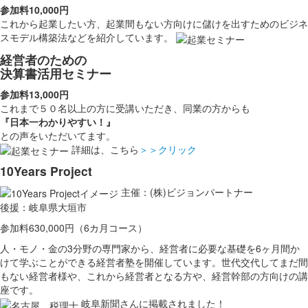
参加料10,000円
これから起業したい方、起業間もない方向けに儲けを出すためのビジネ
スモデル構築法などを紹介しています。
経営者のための
決算書活用セミナー
参加料13,000円
これまで５０名以上の方に受講いただき、同業の方からも
『日本一わかりやすい！』
との声をいただいてます。
詳細は、こちら
＞＞クリック
10Years Project
主催：(株)ビジョンパートナー
後援：岐阜県大垣市
参加料630,000円（6カ月コース）
人・モノ・金の3分野の専門家から、経営者に必要な基礎を6ヶ月間か
けて学ぶことができる経営者塾を開催しています。世代交代してまだ間
もない経営者様や、これから経営者となる方や、経営幹部の方向けの講
座です。
岐阜新聞さんに掲載されました！