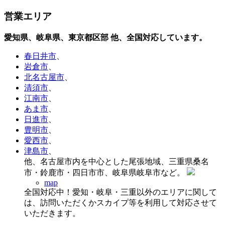
営業エリア
愛知県、岐阜県、東京都区部
他、全国対応しています。
春日井市
、
岩倉市
、
北名古屋市
、
清須市
、
江南市
、
あま市
、
日進市
、
豊明市
、
愛西市
、
津島市
、
他、名古屋市内を中心とした尾張地域、三重県桑名
市・鈴鹿市・四日市市、岐阜県岐阜市など。
map
全国対応中！愛知・岐阜・三重以外のエリアに関して
は、訪問いただくかスカイプ等を利用して対応させて
いただきます。