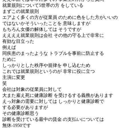
就業規則について5世帯の方 をしている
まずこの就業規則
エアよく多くの方が従業員 のために色をした方がいいの
ではないかそういったことを 意味しますが
もちろん女優の解体しては そうですが
ええええ就業規則は会社 その他の守る上で非常に
有効な目立った
例えば
同疾患のまったような トラブルを事前に防止する
ために
しっかりとした秩序や規律を 申し込むため
これでは就業規則というのが 非常に役に立つ
主演に変更
笑
会社は対象の従業員に対して
大また雇え死に健康診断 を受けるする義務があります
えっ対象の需要に対しては しっかりと健康診断で
する必要がありますが
その健康診断思う
診断を受けている最中の賃金 の支払いについては
無休-1950です