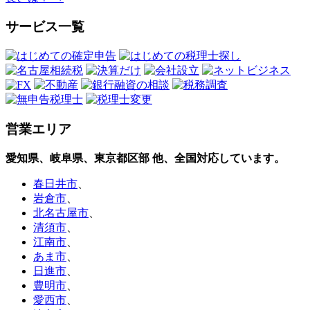
サービス一覧
営業エリア
愛知県、岐阜県、東京都区部
他、全国対応しています。
春日井市
、
岩倉市
、
北名古屋市
、
清須市
、
江南市
、
あま市
、
日進市
、
豊明市
、
愛西市
、