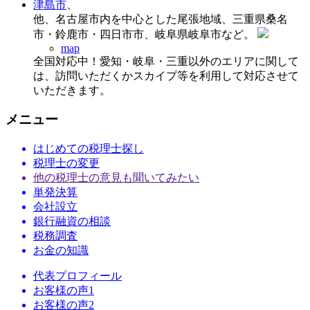
津島市
、
他、名古屋市内を中心とした尾張地域、三重県桑名
市・鈴鹿市・四日市市、岐阜県岐阜市など。
map
全国対応中！愛知・岐阜・三重以外のエリアに関して
は、訪問いただくかスカイプ等を利用して対応させて
いただきます。
メニュー
はじめての税理士探し
税理士の変更
他の税理士の意見も聞いてみたい
単発決算
会社設立
銀行融資の相談
税務調査
お金の知識
代表プロフィール
お客様の声1
お客様の声2