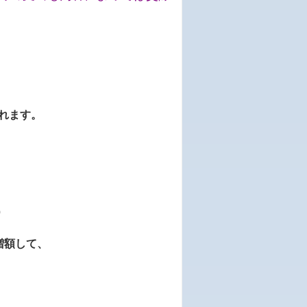
れます。
）
増額して、