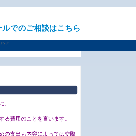
に、
する費用のことを言います。
めの支出も内容によっては交際