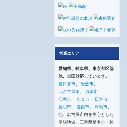
営業エリア
愛知県、岐阜県、東京都区部
他、全国対応しています。
春日井市
、
岩倉市
、
北名古屋市
、
清須市
、
江南市
、
あま市
、
日進市
、
豊明市
、
愛西市
、
津島市
、
他、名古屋市内を中心とした
尾張地域、三重県桑名市・鈴