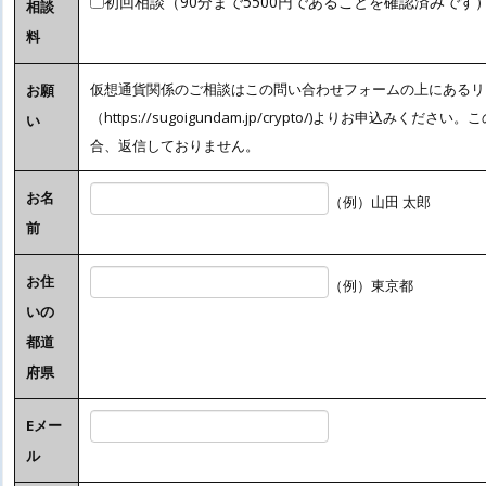
初回相談（90分まで5500円であることを確認済みです
相談
料
仮想通貨関係のご相談はこの問い合わせフォームの上にあるリ
お願
（https://sugoigundam.jp/crypto/)よりお申込み
い
合、返信しておりません。
お名
（例）山田 太郎
前
お住
（例）東京都
いの
都道
府県
Eメー
ル