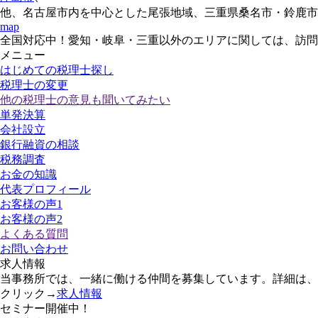
他、名古屋市内を中心とした尾張地域、三重県桑名市・鈴鹿
map
全国対応中！愛知・岐阜・三重以外のエリアに関しては、訪
メニュー
はじめての税理士探し
税理士の変更
他の税理士の意見も聞いてみたい
単発決算
会社設立
銀行融資の相談
税務調査
お金の知識
代表プロフィール
お客様の声1
お客様の声2
よくある質問
お問い合わせ
求人情報
当事務所では、一緒に働ける仲間を募集しています。詳細は、
クリック→
求人情報
セミナー開催中！