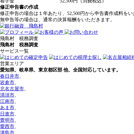
着手金
52,500円（消費税込）
修正申告書の作成
修正申告の場合は１年あたり、52,500円から申告書作成料を
無申告等の場合は、通常の決算報酬をいただきます。
飛島村 税務調査
飛島村 税務調査
サービス一覧
営業エリア
愛知県、岐阜県、東京都区部
他、全国対応しています。
春日井市
、
岩倉市
、
北名古屋市
、
清須市
、
江南市
、
あま市
、
日進市
、
豊明市
、
愛西市
、
津島市
、