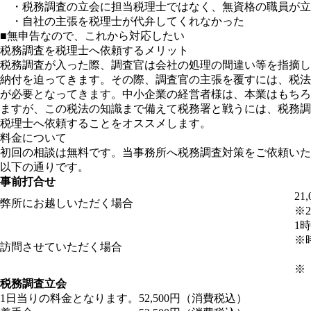
・税務調査の立会に担当税理士ではなく、無資格の職員が立
・自社の主張を税理士が代弁してくれなかった
■無申告なので、これから対応したい
税務調査を税理士へ依頼するメリット
税務調査が入った際、調査官は会社の処理の間違い等を指摘し
納付を迫ってきます。その際、調査官の主張を覆すには、税法
が必要となってきます。中小企業の経営者様は、本業はもちろ
ますが、この税法の知識まで備えて税務署と戦うには、税務調
税理士へ依頼することをオススメします。
料金について
初回の相談は無料です。当事務所へ税務調査対策をご依頼いた
以下の通りです。
事前打合せ
21
弊所にお越しいただく場合
※
1
※
訪問させていただく場合
1
※
税務調査立会
1日当りの料金となります。
52,500円（消費税込）