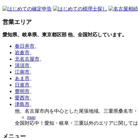
営業エリア
愛知県、岐阜県、東京都区部
他、全国対応しています。
春日井市
、
岩倉市
、
北名古屋市
、
清須市
、
江南市
、
あま市
、
日進市
、
豊明市
、
愛西市
、
津島市
、
他、名古屋市内を中心とした尾張地域、三重県桑名市
map
全国対応中！愛知・岐阜・三重以外のエリアに関しては
メニュー