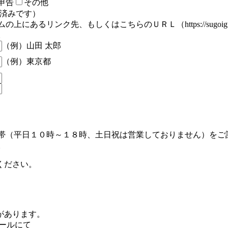
申告
その他
認済みです）
るリンク先、もしくはこちらのＵＲＬ（https://sugoigund
。
（例）山田 太郎
（例）東京都
帯（平日１０時～１８時、土日祝は営業しておりません）をご
。
ください。
があります。
ールにて