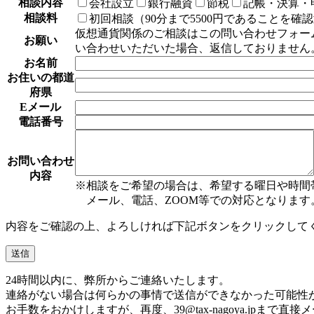
相談内容
会社設立
銀行融資
節税
記帳・決算・
相談料
初回相談（90分まで5500円であることを確
仮想通貨関係のご相談はこの問い合わせフォームの上にあ
お願い
い合わせいただいた場合、返信しておりません
お名前
お住いの都道
府県
Eメール
電話番号
お問い合わせ
内容
※相談をご希望の場合は、希望する曜日や時間
メール、電話、ZOOM等での対応となります
内容をご確認の上、よろしければ下記ボタンをクリックして
24時間以内に、弊所からご連絡いたします。
連絡がない場合は何らかの事情で送信ができなかった可能性
お手数をおかけしますが、再度、
39@tax-nagoya.jp
まで直接メ