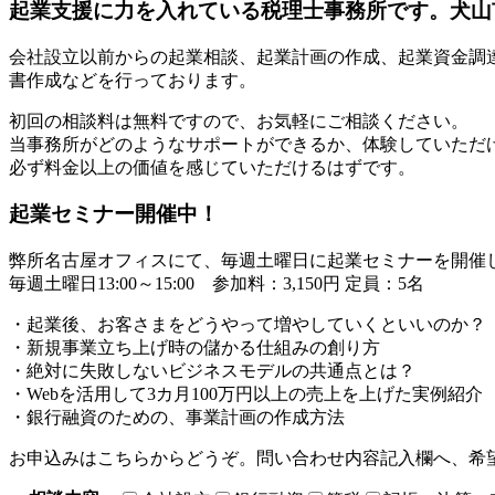
起業支援に力を入れている税理士事務所です。犬山
会社設立以前からの起業相談、起業計画の作成、起業資金調
書作成などを行っております。
初回の相談料は無料ですので、お気軽にご相談ください。
当事務所がどのようなサポートができるか、体験していただ
必ず料金以上の価値を感じていただけるはずです。
起業セミナー開催中！
弊所名古屋オフィスにて、毎週土曜日に起業セミナーを開催
毎週土曜日13:00～15:00 参加料：3,150円 定員：5名
・起業後、お客さまをどうやって増やしていくといいのか？
・新規事業立ち上げ時の儲かる仕組みの創り方
・絶対に失敗しないビジネスモデルの共通点とは？
・Webを活用して3カ月100万円以上の売上を上げた実例紹介
・銀行融資のための、事業計画の作成方法
お申込みはこちらからどうぞ。問い合わせ内容記入欄へ、希