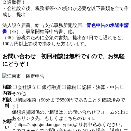
２通取得！
・会社設立後、税務署等への提出が必要な以下書類を全て作
成し、提出！
法人設立届書、給与支払事務所開設届、
青色申告の承認申請
書
（※）、事業開始等申告書、他。
（※）節税のために必須の書類。提出が1日でも遅れると、
100万円以上節税で損をした方もいます。
お問い合わせ 初回相談は無料ですので、お気軽
にどうぞ！
相談
会社設立
銀行融資
節税
記帳・決算・申告
内容
その他
相談
初回相談（90分まで5500円であることを確認済みで
料
す）
仮想通貨関係のご相談はこの問い合わせフォームの上に
あるリンク先、もしくはこちらのＵＲＬ
お願
（https://sugoigundam.jp/crypto/)よりお申込みください。
い
このフォームでお問い合わせいただいた場合、返信して