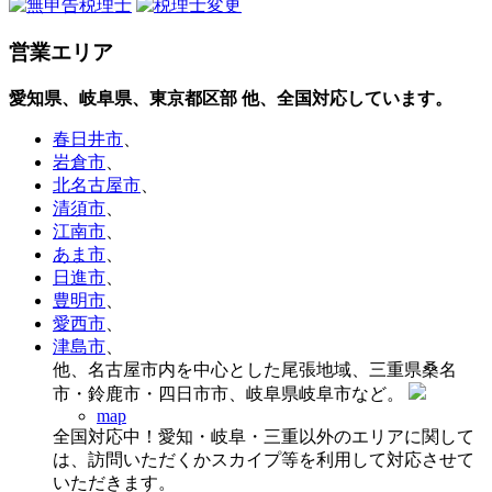
営業エリア
愛知県、岐阜県、東京都区部
他、全国対応しています。
春日井市
、
岩倉市
、
北名古屋市
、
清須市
、
江南市
、
あま市
、
日進市
、
豊明市
、
愛西市
、
津島市
、
他、名古屋市内を中心とした尾張地域、三重県桑名
市・鈴鹿市・四日市市、岐阜県岐阜市など。
map
全国対応中！愛知・岐阜・三重以外のエリアに関して
は、訪問いただくかスカイプ等を利用して対応させて
いただきます。