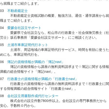
ら就職までご紹介します。
03
不動産鑑定士
不動産鑑定士資格試験の概要、勉強方法、通信・通学講座から就
職までご紹介します。
04
愛媛会社設立サポート
愛媛県で会社設立なら、松山市の行政書士・社会保険労務士（社
労士）坂石事務所「愛媛会社設立サポート」にご相談ください。
05
土浦市車庫証明代行ネット
土浦市、周辺地域の車庫証明代行サービス。時間を有効に使うた
めにも、車庫証明代行を。
06
簿記の資格情報が満載の「簿記navi」
簿記の資格情報から講座の無料資料請求まで！簿記に関する情報
満載の総合情報サイト「簿記navi」。
07
行政書士の資格情報が満載の「行政書士navi」
行政書士の資格情報から講座の無料資料請求まで！行政書士に関
する情報満載の総合情報サイト「行政書士navi」。
08
会社設立用書類作成代行センター
株式会社の設立件数7800件以上。会社設立の専門事務所だから
安心。手数料０円から。