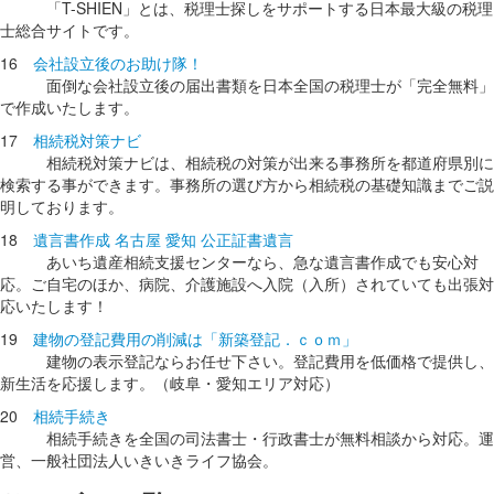
「T-SHIEN」とは、税理士探しをサポートする日本最大級の税理
士総合サイトです。
16
会社設立後のお助け隊！
面倒な会社設立後の届出書類を日本全国の税理士が「完全無料」
で作成いたします。
17
相続税対策ナビ
相続税対策ナビは、相続税の対策が出来る事務所を都道府県別に
検索する事ができます。事務所の選び方から相続税の基礎知識までご説
明しております。
18
遺言書作成 名古屋 愛知 公正証書遺言
あいち遺産相続支援センターなら、急な遺言書作成でも安心対
応。ご自宅のほか、病院、介護施設へ入院（入所）されていても出張対
応いたします！
19
建物の登記費用の削減は「新築登記．ｃｏｍ」
建物の表示登記ならお任せ下さい。登記費用を低価格で提供し、
新生活を応援します。（岐阜・愛知エリア対応）
20
相続手続き
相続手続きを全国の司法書士・行政書士が無料相談から対応。運
営、一般社団法人いきいきライフ協会。