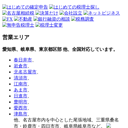
営業エリア
愛知県、岐阜県、東京都区部
他、全国対応しています。
春日井市
、
岩倉市
、
北名古屋市
、
清須市
、
江南市
、
あま市
、
日進市
、
豊明市
、
愛西市
、
津島市
、
他、名古屋市内を中心とした尾張地域、三重県桑名
市・鈴鹿市・四日市市、岐阜県岐阜市など。