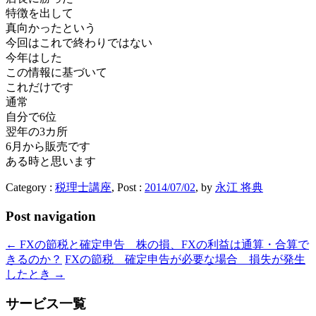
特徴を出して
真向かったという
今回はこれで終わりではない
今年はした
この情報に基づいて
これだけです
通常
自分で6位
翌年の3カ所
6月から販売です
ある時と思います
Category :
税理士講座
, Post :
2014/07/02
,
by
永江 将典
Post navigation
←
FXの節税と確定申告 株の損、FXの利益は通算・合算で
きるのか？
FXの節税 確定申告が必要な場合 損失が発生
したとき
→
サービス一覧